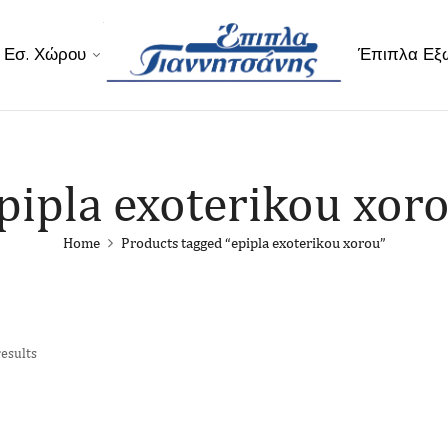
 Εσ. Χώρου
Έπιπλα Εξ
pipla exoterikou xor
Home
Products tagged “epipla exoterikou xorou”
results