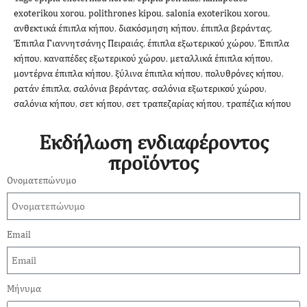
exoterikou xorou
,
polithrones kipou
,
salonia exoterikou xorou
,
ανθεκτικά έπιπλα κήπου
,
διακόσμηση κήπου
,
έπιπλα βεράντας
,
Έπιπλα Γιαννητσάνης Πειραιάς
,
έπιπλα εξωτερικού χώρου
,
Έπιπλα
κήπου
,
καναπέδες εξωτερικού χώρου
,
μεταλλικά έπιπλα κήπου
,
μοντέρνα έπιπλα κήπου
,
ξύλινα έπιπλα κήπου
,
πολυθρόνες κήπου
,
ρατάν έπιπλα
,
σαλόνια βεράντας
,
σαλόνια εξωτερικού χώρου
,
σαλόνια κήπου
,
σετ κήπου
,
σετ τραπεζαρίας κήπου
,
τραπέζια κήπου
Εκδήλωση ενδιαφέροντος
προϊόντος
Ονοματεπώνυμο
Email
Μήνυμα