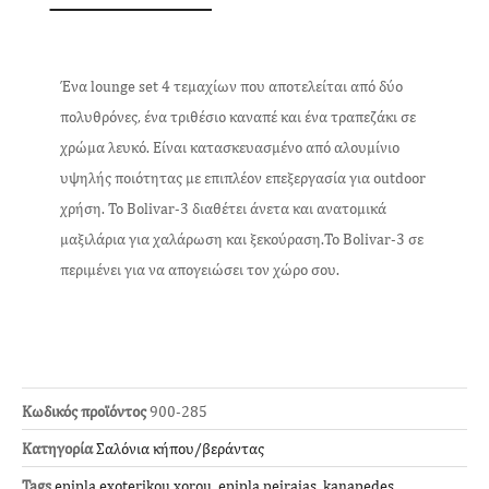
Ένα lounge set 4 τεμαχίων που αποτελείται από δύο
πολυθρόνες, ένα τριθέσιο καναπέ και ένα τραπεζάκι σε
χρώμα λευκό. Είναι κατασκευασμένο από αλουμίνιο
υψηλής ποιότητας με επιπλέον επεξεργασία για outdoor
χρήση. Το Bolivar-3 διαθέτει άνετα και ανατομικά
μαξιλάρια για χαλάρωση και ξεκούραση.Το Bolivar-3 σε
περιμένει για να απογειώσει τον χώρο σου.
Κωδικός προϊόντος
900-285
Κατηγορία
Σαλόνια κήπου/βεράντας
Tags
epipla exoterikou xorou
,
epipla peiraias
,
kanapedes