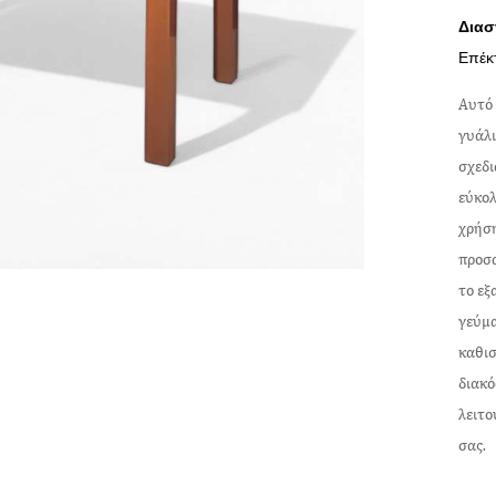
Διασ
Επέκ
Αυτό 
γυάλι
σχεδι
εύκολ
χρήση
προσα
το εξ
γεύμα
καθισ
διακό
λειτο
σας.