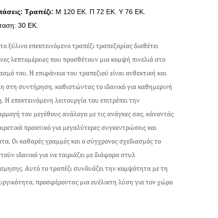
τάσεις: Τραπέζι:
Μ
120 EK. Π 72 ΕΚ.
Υ 76 ΕΚ.
ταση: 30 ΕΚ.
το ξύλινο επεκτεινόμενο τραπέζι τραπεζαρίας διαθέτει
νες λεπτομέρειες που προσθέτουν μια κομψή πινελιά στο
ασμό του. Η επιφάνεια του τραπεζιού είναι ανθεκτική και
η στη συντήρηση, καθιστώντας το ιδανικό για καθημερινή
. Η επεκτεινόμενη λειτουργία του επιτρέπει την
ρμογή του μεγέθους ανάλογα με τις ανάγκες σας, κάνοντάς
αιρετικά πρακτικό για μεγαλύτερες συγκεντρώσεις και
τα. Οι καθαρές γραμμές και ο σύγχρονος σχεδιασμός το
τούν ιδανικό για να ταιριάζει με διάφορα στυλ
σμησης. Αυτό το τραπέζι συνδυάζει την κομψότητα με τη
υργικότητα, προσφέροντας μια ευέλικτη λύση για τον χώρο