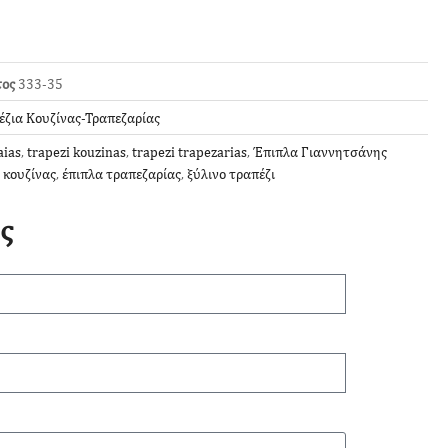
τος
333-35
έζια Κουζίνας-Τραπεζαρίας
aias
,
trapezi kouzinas
,
trapezi trapezarias
,
Έπιπλα Γιαννητσάνης
 κουζίνας
,
έπιπλα τραπεζαρίας
,
ξύλινο τραπέζι
ς