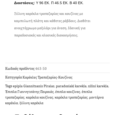
Διαστάσεις:
Y 96 EK.
Π 46.5 ΕΚ. Β 40 ΕΚ.
Ξύλινη καρέκλα τραπεζαρίας και κουζίνας με
καμπυλωτή πλάτη και κάθετες ράβδους. Διαθέτει
ανοιχτόχρωμο μαξιλάρι για άνεση. Ιδανική για
παραδοσιακές και κλασικές διακοσμήσεις.
Κωδικός προϊόντος
463-50
Κατηγορία
Καρέκλες Τραπεζαρίας-Κουζίνας
Tags
epipla Giannitsanis Piraias
,
paradosiaki karekla
,
xilini karekla
,
Έπιπλα Γιαννητσάνης Πειραιάς
,
έπιπλα κουζίνας
,
έπιπλα
τραπεζαρίας
,
καρέκλα κουζίνας
,
καρέκλα τραπεζαρίας
,
μοντέρνα
καρέκλα
,
ξύλινη καρέκλα