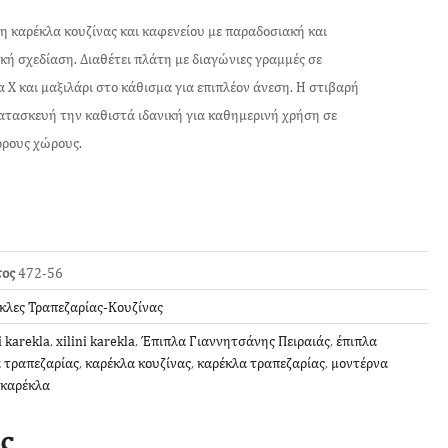
η καρέκλα κουζίνας και καφενείου με παραδοσιακή και
κή σχεδίαση. Διαθέτει πλάτη με διαγώνιες γραμμές σε
 Χ και μαξιλάρι στο κάθισμα για επιπλέον άνεση. Η στιβαρή
ατασκευή την καθιστά ιδανική για καθημερινή χρήση σε
ορους χώρους.
τος
472-56
κλες Τραπεζαρίας-Κουζίνας
i karekla
,
xilini karekla
,
Έπιπλα Γιαννητσάνης Πειραιάς
,
έπιπλα
 τραπεζαρίας
,
καρέκλα κουζίνας
,
καρέκλα τραπεζαρίας
,
μοντέρνα
 καρέκλα
ς