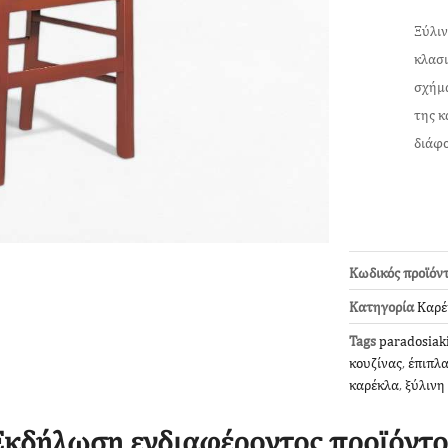
Ξύλιν
κλασι
σχήμα
της κ
διάφ
Κωδικός προϊόν
Κατηγορία
Καρέ
Tags
paradosiak
κουζίνας
,
έπιπλα
καρέκλα
,
ξύλινη
Εκδήλωση ενδιαφέροντος προϊόντο