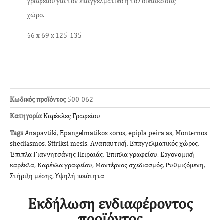
γραφείου για τον επαγγελματικό ή τον οικιακό σας
χώρο.
66 x 69 x 125-135
Κωδικός προϊόντος
500-062
Κατηγορία
Καρέκλες Γραφείου
Tags
Anapavtiki
,
Epangelmatikos xoros
,
epipla peiraias
,
Monternos
shediasmos
,
Stiriksi mesis
,
Αναπαυτική
,
Επαγγελματικός χώρος
,
Έπιπλα Γιαννητσάνης Πειραιάς
,
Έπιπλα γραφείου
,
Εργονομική
καρέκλα
,
Καρέκλα γραφείου
,
Μοντέρνος σχεδιασμός
,
Ρυθμιζόμενη
,
Στήριξη μέσης
,
Υψηλή ποιότητα
Εκδήλωση ενδιαφέροντος
προϊόντος