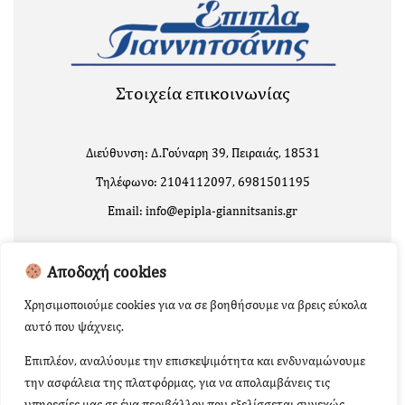
Στοιχεία επικοινωνίας
Διεύθυνση: Δ.Γούναρη 39, Πειραιάς, 18531
Τηλέφωνο: 2104112097, 6981501195
Email: info@epipla-giannitsanis.gr
Αποδοχή cookies
Χρησιμοποιούμε cookies για να σε βοηθήσουμε να βρεις εύκολα
αυτό που ψάχνεις.
Επιπλέον, αναλύουμε την επισκεψιμότητα και ενδυναμώνουμε
την ασφάλεια της πλατφόρμας, για να απολαμβάνεις τις
Copyright 2024 | Powered by
Κατασκευή Ιστοσελίδων
υπηρεσίες μας σε ένα περιβάλλον που εξελίσσεται συνεχώς.