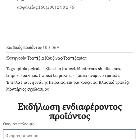
ασφαλείας.160(200) x 90 x 76
Κωδικός προϊόντος
100-069
Κατηγορία
Τραπέζια Κουζίνας-Τραπεζαρίας
Tags
epipla peiraias
,
Klassiko trapezi
,
Monternos shediasmos
,
trapezi kouzinas
,
trapezi trapezarias
,
Επεκτεινόμενο τραπέζι
,
Έπιπλα Γιαννητσάνης Πειραιάς
,
έπιπλα κουζίνας
,
Κλασικό τραπέζι
,
Μοντέρνος σχεδιασμός
Εκδήλωση ενδιαφέροντος
προϊόντος
Ονοματεπώνυμο