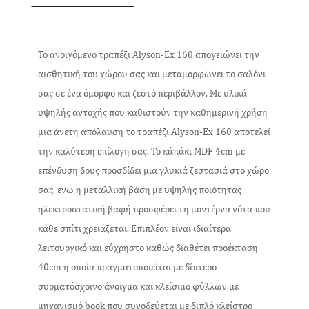
Το ανοιγόμενο τραπέζι Alyson-Ex 160 απογειώνει την
αισθητική του χώρου σας και μεταμορφώνει το σαλόνι
σας σε ένα όμορφο και ζεστό περιβάλλον. Με υλικά
υψηλής αντοχής που καθιστούν την καθημερινή χρήση
μια άνετη απόλαυση το τραπέζι Alyson-Ex 160 αποτελεί
την καλύτερη επίλογη σας. Το κάπάκι MDF 4cm με
επένδυση δρυς προσδίδει μια γλυκιά ζεστασιά στο χώρο
σας, ενώ η μεταλλική βάση με υψηλής ποιότητας
ηλεκτροστατική βαφή προσφέρει τη μοντέρνα νότα που
κάθε σπίτι χρειάζεται. Επιπλέον είναι ιδιαίτερα
λειτουργικό και εύχρηστο καθώς διαθέτει προέκταση
40cm η οποία πραγματοποιείται με δίπτερο
συρματόσχοινο άνοιγμα και κλείσιμο φύλλων με
μηχανισμό book που συνοδεύεται με διπλό κλείστρο