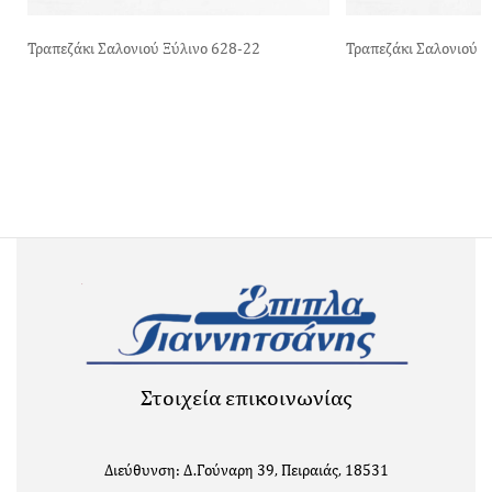
Τραπεζάκι Σαλονιού Ξύλινο 628-22
Τραπεζάκι Σαλονιού Ξ
Στοιχεία επικοινωνίας
Διεύθυνση: Δ.Γούναρη 39, Πειραιάς, 18531