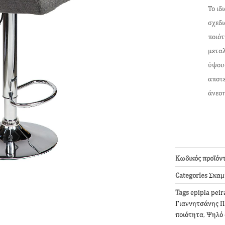
Το ιδ
σχεδι
ποιότ
μεταλ
ύψους
αποτε
άνεση
Κωδικός προϊόν
Categories
Σκαμ
Tags
epipla peir
Γιαννητσάνης Π
ποιότητα
,
Ψηλό