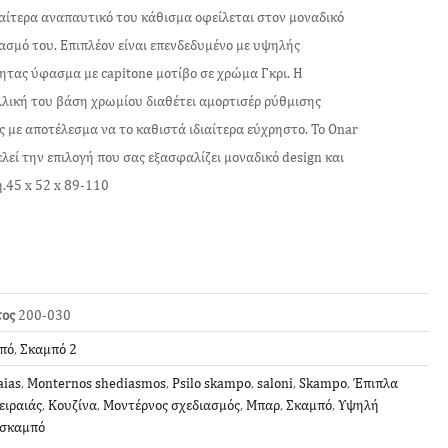
ιαίτερα αναπαυτικό του κάθισμα οφείλεται στον μοναδικό
ασμό του. Επιπλέον είναι επενδεδυμένο με υψηλής
ητας ύφασμα με capitone μοτίβο σε χρώμα Γκρι. Η
λική του βάση χρωμίου διαθέτει αμορτισέρ ρύθμισης
 με αποτέλεσμα να το καθιστά ιδιαίτερα εύχρηστο. Το Onar
λεί την επιλογή που σας εξασφαλίζει μοναδικό design και
.45 x 52 x 89-110
τος
200-030
πό
,
Σκαμπό 2
aias
,
Monternos shediasmos
,
Psilo skampo
,
saloni
,
Skampo
,
Έπιπλα
ειραιάς
,
Κουζίνα
,
Μοντέρνος σχεδιασμός
,
Μπαρ
,
Σκαμπό
,
Υψηλή
 σκαμπό