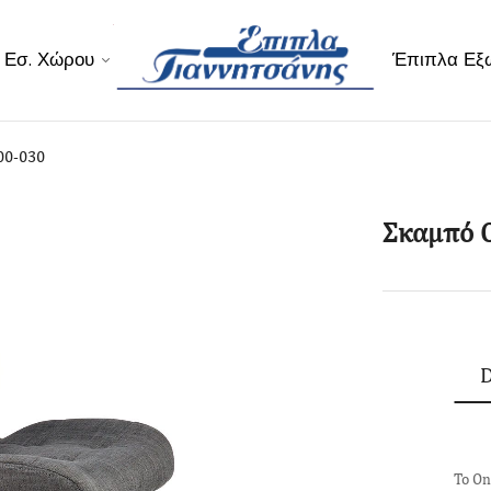
 Εσ. Χώρου
Έπιπλα Εξ
00-030
Σκαμπό O
D
Το On