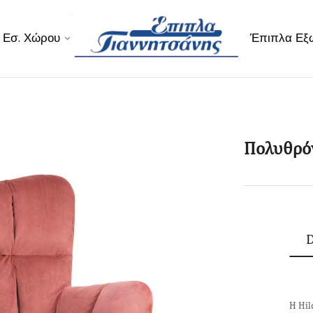
 Εσ. Χώρου
Έπιπλα Εξ
Πολυθρόν
D
Η Hil