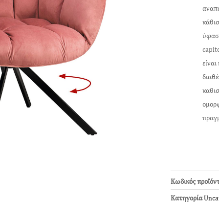
αναπα
κάθισ
ύφασμ
capit
είναι
διαθέ
καθισ
ομορφ
πραγμ
Κωδικός προϊόν
Κατηγορία
Unca