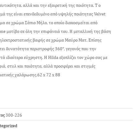
υτικότητα, αλλά και την εξαιρετική της ποιότητα. Τ ο
μά της είναι επενδεδυμένο από υψηλής ποιότητας Velvet
α σε χρώμα Σάπιο Μήλο, το οποίο διακοσμείται από
one μοτίβο σε όλη την επιφάνειά του. Η μεταλλική της βάση
 ηλεκτροστατικής βαφής σε χρώμα Μαύρο Ματ. Επίσης
τει δυνατότητα περιστροφής 360°, γεγονός που την
τά ιδιαίτερα εύχρηστη. Η Hilda εξοπλίζει τον χώρο σας με
ιά, στυλ και ποιότητα, αλλά προσφέρει και στιγμές
ατικής χαλάρωσης.62 x 72 x 88
τος
300-226
tegorized