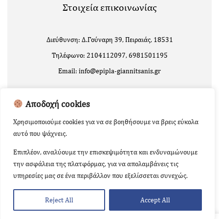
Στοιχεία επικοινωνίας
Διεύθυνση: Δ.Γούναρη 39, Πειραιάς, 18531
Τηλέφωνο: 2104112097, 6981501195
Email: info@epipla-giannitsanis.gr
Αποδοχή cookies
Χρησιμοποιούμε cookies για να σε βοηθήσουμε να βρεις εύκολα
αυτό που ψάχνεις.
Επιπλέον, αναλύουμε την επισκεψιμότητα και ενδυναμώνουμε
την ασφάλεια της πλατφόρμας, για να απολαμβάνεις τις
Copyright 2024 | Powered by
Κατασκευή Ιστοσελίδων
υπηρεσίες μας σε ένα περιβάλλον που εξελίσσεται συνεχώς.
RisePlan.gr
Reject All
Accept All