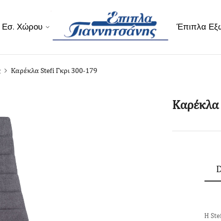
 Εσ. Χώρου
Έπιπλα Εξ
ς
Καρέκλα Stefi Γκρι 300-179
Καρέκλα 
D
Η Ste