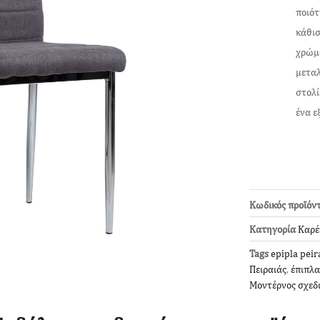
ποιότ
κάθισ
χρώμα
μεταλ
στολί
ένα ε
Κωδικός προϊόν
Κατηγορία
Καρέ
Tags
epipla peir
Πειραιάς
,
έπιπλα
Μοντέρνος σχεδ