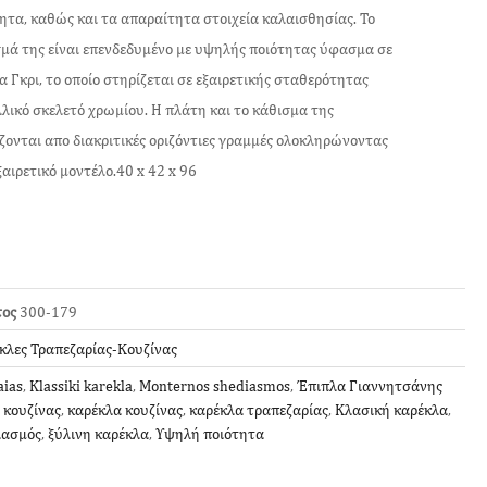
ητα, καθώς και τα απαραίτητα στοιχεία καλαισθησίας. Το
μά της είναι επενδεδυμένο με υψηλής ποιότητας ύφασμα σε
 Γκρι, το οποίο στηρίζεται σε εξαιρετικής σταθερότητας
λικό σκελετό χρωμίου. Η πλάτη και το κάθισμα της
ζονται απο διακριτικές οριζόντιες γραμμές ολοκληρώνοντας
ξαιρετικό μοντέλο.40 x 42 x 96
τος
300-179
κλες Τραπεζαρίας-Κουζίνας
aias
,
Klassiki karekla
,
Monternos shediasmos
,
Έπιπλα Γιαννητσάνης
 κουζίνας
,
καρέκλα κουζίνας
,
καρέκλα τραπεζαρίας
,
Κλασική καρέκλα
,
ιασμός
,
ξύλινη καρέκλα
,
Υψηλή ποιότητα