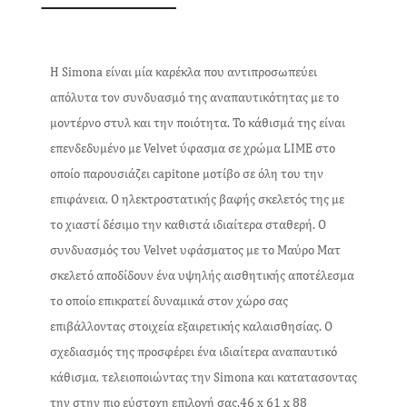
Η Simona είναι μία καρέκλα που αντιπροσωπεύει
απόλυτα τον συνδυασμό της αναπαυτικότητας με το
μοντέρνο στυλ και την ποιότητα. Το κάθισμά της είναι
επενδεδυμένο με Velvet ύφασμα σε χρώμα LIME στο
οποίο παρουσιάζει capitone μοτίβο σε όλη του την
επιφάνεια. Ο ηλεκτροστατικής βαφής σκελετός της με
το χιαστί δέσιμο την καθιστά ιδιαίτερα σταθερή. Ο
συνδυασμός του Velvet υφάσματος με το Μαύρο Ματ
σκελετό αποδίδουν ένα υψηλής αισθητικής αποτέλεσμα
το οποίο επικρατεί δυναμικά στον χώρο σας
επιβάλλοντας στοιχεία εξαιρετικής καλαισθησίας. Ο
σχεδιασμός της προσφέρει ένα ιδιαίτερα αναπαυτικό
κάθισμα, τελειοποιώντας την Simona και κατατασοντας
την στην πιο εύστοχη επιλογή σας.46 x 61 x 88