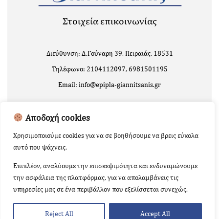
Στοιχεία επικοινωνίας
Διεύθυνση: Δ.Γούναρη 39, Πειραιάς, 18531
Τηλέφωνο: 2104112097, 6981501195
Email: info@epipla-giannitsanis.gr
Αποδοχή cookies
Χρησιμοποιούμε cookies για να σε βοηθήσουμε να βρεις εύκολα
αυτό που ψάχνεις.
Επιπλέον, αναλύουμε την επισκεψιμότητα και ενδυναμώνουμε
την ασφάλεια της πλατφόρμας, για να απολαμβάνεις τις
Copyright 2024 | Powered by
Κατασκευή Ιστοσελίδων
υπηρεσίες μας σε ένα περιβάλλον που εξελίσσεται συνεχώς.
RisePlan.gr
Reject All
Accept All