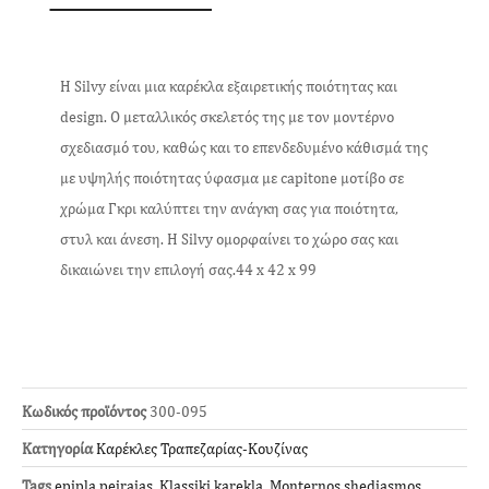
Η Silvy είναι μια καρέκλα εξαιρετικής ποιότητας και
design. Ο μεταλλικός σκελετός της με τον μοντέρνο
σχεδιασμό του, καθώς και το επενδεδυμένο κάθισμά της
με υψηλής ποιότητας ύφασμα με capitone μοτίβο σε
χρώμα Γκρι καλύπτει την ανάγκη σας για ποιότητα,
στυλ και άνεση. Η Silvy ομορφαίνει το χώρο σας και
δικαιώνει την επιλογή σας.44 x 42 x 99
Κωδικός προϊόντος
300-095
Κατηγορία
Καρέκλες Τραπεζαρίας-Κουζίνας
Tags
epipla peiraias
,
Klassiki karekla
,
Monternos shediasmos
,