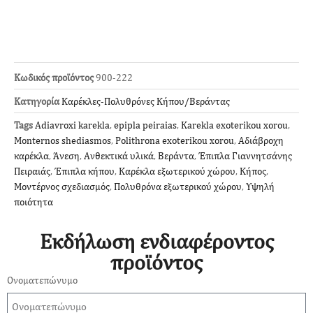
Κωδικός προϊόντος
900-222
Κατηγορία
Καρέκλες-Πολυθρόνες Κήπου/Βεράντας
Tags
Adiavroxi karekla
,
epipla peiraias
,
Karekla exoterikou xorou
,
Monternos shediasmos
,
Polithrona exoterikou xorou
,
Αδιάβροχη
καρέκλα
,
Άνεση
,
Ανθεκτικά υλικά
,
Βεράντα
,
Έπιπλα Γιαννητσάνης
Πειραιάς
,
Έπιπλα κήπου
,
Καρέκλα εξωτερικού χώρου
,
Κήπος
,
Μοντέρνος σχεδιασμός
,
Πολυθρόνα εξωτερικού χώρου
,
Υψηλή
ποιότητα
Εκδήλωση ενδιαφέροντος
προϊόντος
Ονοματεπώνυμο