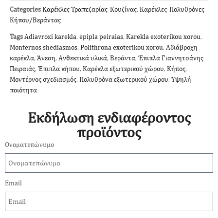
Categories
Καρέκλες Τραπεζαρίας-Κουζίνας
,
Καρέκλες-Πολυθρόνες
Κήπου/Βεράντας
Tags
Adiavroxi karekla
,
epipla peiraias
,
Karekla exoterikou xorou
,
Monternos shediasmos
,
Polithrona exoterikou xorou
,
Αδιάβροχη
καρέκλα
,
Άνεση
,
Ανθεκτικά υλικά
,
Βεράντα
,
Έπιπλα Γιαννητσάνης
Πειραιάς
,
Έπιπλα κήπου
,
Καρέκλα εξωτερικού χώρου
,
Κήπος
,
Μοντέρνος σχεδιασμός
,
Πολυθρόνα εξωτερικού χώρου
,
Υψηλή
ποιότητα
Εκδήλωση ενδιαφέροντος
προϊόντος
Ονοματεπώνυμο
Email